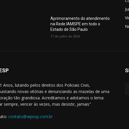
C
Ju
V
Aprimoramento do atendimento
na Rede IAMSPE em todo o
N
Estado de São Paulo
17 de julho de 2026
ESP
S
1 Anos, lutando pelos direitos dos Policiais Civis,
uistando novas vitórias e denunciando as mazelas de uma
oração tão grandiosa. Acreditamos e adotamos o lema:
ar sempre, vencer às vezes, mas desistir, jamais"
ato:
contato@aipesp.com.br