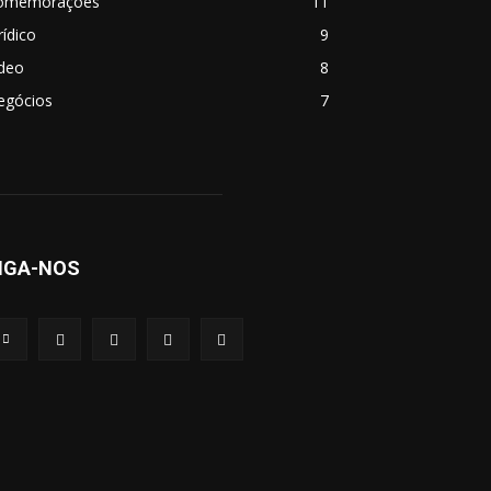
omemorações
11
rídico
9
ideo
8
egócios
7
IGA-NOS