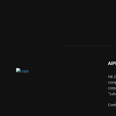
AIP
Há 2
conq
corp
"Lut
Cont