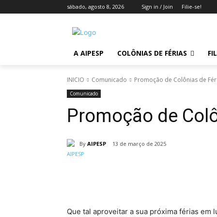
sábado, agosto 8, 2026
Sign in / Join
Filie-se!
A AIPESP
COLÔNIAS DE FÉRIAS
FI
INICIO
Comunicado
Promoção de Colônias de Fér
Comunicado
Promoção de Colô
By
AIPESP
13 de março de 2025
Compartilhar
Que tal aproveitar a sua próxima férias em