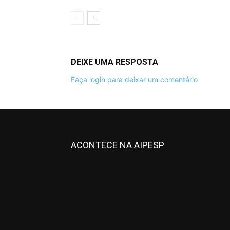
DEIXE UMA RESPOSTA
Faça login para deixar um comentário
ACONTECE NA AIPESP
All
Informativos
More