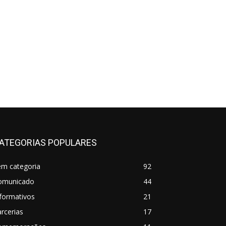
ATEGORIAS POPULARES
em categoria
92
omunicado
44
formativos
21
rcerias
17